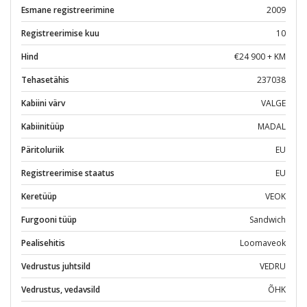
Esmane registreerimine
2009
Registreerimise kuu
10
Hind
€24 900 + KM
Tehasetähis
237038
Kabiini värv
VALGE
Kabiinitüüp
MADAL
Päritoluriik
EU
Registreerimise staatus
EU
Keretüüp
VEOK
Furgooni tüüp
Sandwich
Pealisehitis
Loomaveok
Vedrustus juhtsild
VEDRU
Vedrustus, vedavsild
ÕHK