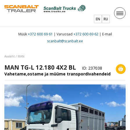
EN
RU
Müük
+372 600 69 61
| Varuosad
+372 600 69 62
| E-mail
scanbalt@scanbalt.ee
Avaleht
/
MAN
MAN TG-L 12.180 4X2 BL
ID: 237038
Vahetame,ostame ja müüme transpordivahendeid