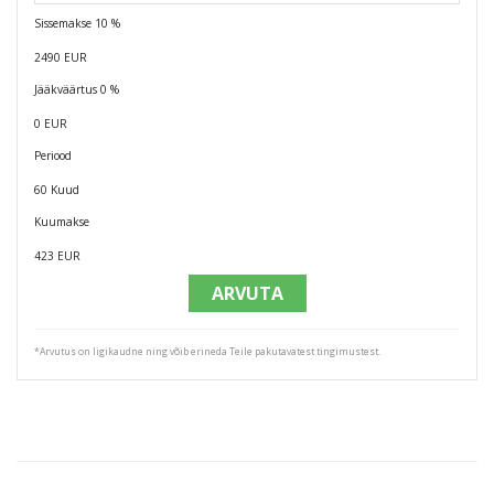
Sissemakse
10
%
2490 EUR
Jääkväärtus
0
%
0 EUR
Periood
60 Kuud
Kuumakse
423 EUR
ARVUTA
*Arvutus on ligikaudne ning võib erineda Teile pakutavatest tingimustest.