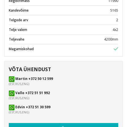
Registrimass
11990
Kandevõime
5165
Telgede arv
2
Telje valem
4x2
Teljevahe
4200mm
Magamiskohad
VÕTA ÜHENDUST
Martin +372 50 12 599
(EST,RUS,ENG)
Vallo +372 51 51 992
(EST,RUS,ENG)
Edvin +372 51 30 599
(EST,RUS,ENG)