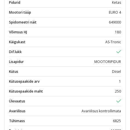
Pidurid
Ketas
Mootori tüüp
EURO 4
Spidomeetri näit
649000
Võimsus HJ
180
Käigukast
AS-Tronic
Dif.lukk
Lisapidur
MOOTORIPIDUR
Kütus
Diisel
Kütusepaakide arv
1
Kütusepaakide maht
250
Ülevaatus
Avariilisus
Avariilisus kontrollimata
Tühimass
6825