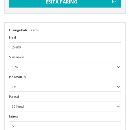
ESITA PÄRING
Liisingukalkulaator
Hind
Sissemakse
Jääkväärtus
Periood
Intress